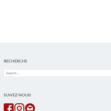
articles
RECHERCHE
Recherche
Lanc
pour :
la
rech
SUIVEZ-NOUS!