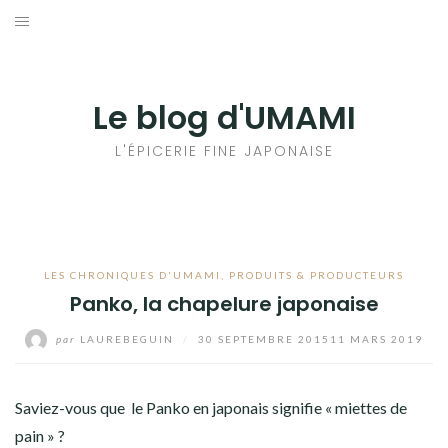
Aller
au
輸出手続きについて
contenu
LE GOÛT DU JAPON DANS VOTRE CUISINE
Le blog d'UMAMI
AU QUOTIDIEN
L'ÉPICERIE FINE JAPONAISE
LES CHRONIQUES D'UMAMI
,
PRODUITS & PRODUCTEURS
Panko, la chapelure japonaise
par
LAUREBEGUIN
/
30 SEPTEMBRE 2015
11 MARS 2019
Saviez-vous
que le Panko en japonais signifie « miettes de
pain » ?