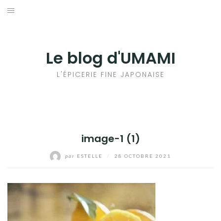
Aller
au
輸出手続きについて
contenu
LE GOÛT DU JAPON DANS VOTRE CUISINE
Le blog d'UMAMI
AU QUOTIDIEN
L'ÉPICERIE FINE JAPONAISE
image-1 (1)
par
ESTELLE
/
28 OCTOBRE 2021