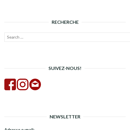
RECHERCHE
Recherche
Lanc
pour :
la
rech
SUIVEZ-NOUS!
NEWSLETTER
Adresse e-mail: