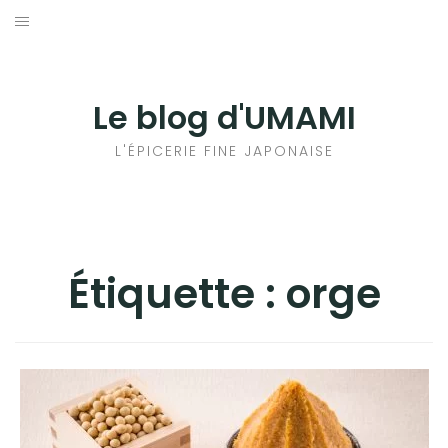
Aller
au
輸出手続きについて
contenu
LE GOÛT DU JAPON DANS VOTRE CUISINE
Le blog d'UMAMI
AU QUOTIDIEN
L'ÉPICERIE FINE JAPONAISE
Étiquette :
orge