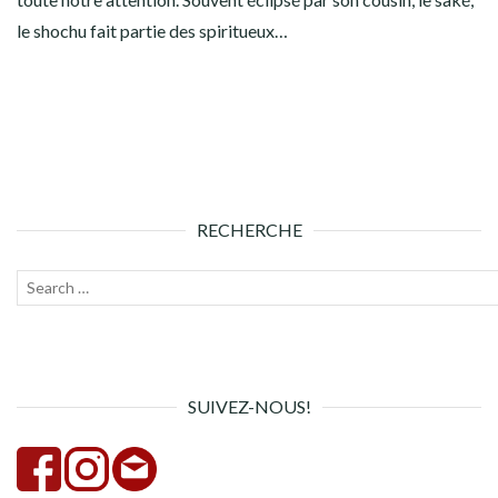
le shochu fait partie des spiritueux…
RECHERCHE
Recherche
Lanc
pour :
la
rech
SUIVEZ-NOUS!