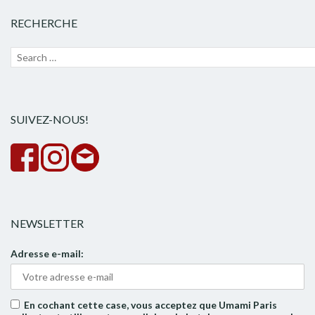
RECHERCHE
Recherche
Lanc
pour :
la
rech
SUIVEZ-NOUS!
NEWSLETTER
Adresse e-mail:
En cochant cette case, vous acceptez que Umami Paris