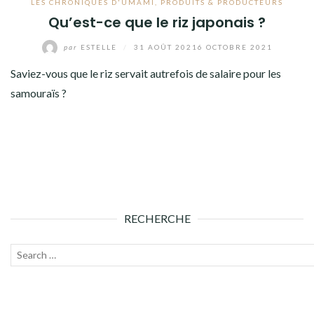
LES CHRONIQUES D'UMAMI
,
PRODUITS & PRODUCTEURS
Qu’est-ce que le riz japonais ?
par
ESTELLE
/
31 AOÛT 2021
6 OCTOBRE 2021
Saviez-vous que le riz servait autrefois de salaire pour les
samouraïs ?
RECHERCHE
Recherche
Lanc
pour :
la
rech