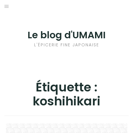
Aller
au
輸出手続きについて
contenu
LE GOÛT DU JAPON DANS VOTRE CUISINE
Le blog d'UMAMI
AU QUOTIDIEN
L'ÉPICERIE FINE JAPONAISE
Étiquette :
koshihikari