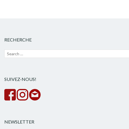
RECHERCHE
Recherche
Lanc
pour :
la
rech
SUIVEZ-NOUS!
NEWSLETTER