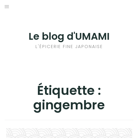
Aller
au
輸出手続きについて
contenu
LE GOÛT DU JAPON DANS VOTRE CUISINE
Le blog d'UMAMI
AU QUOTIDIEN
L'ÉPICERIE FINE JAPONAISE
Étiquette :
gingembre