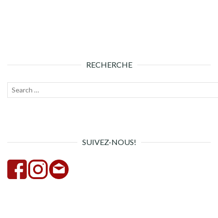
RECHERCHE
Recherche
Lanc
pour :
la
rech
SUIVEZ-NOUS!