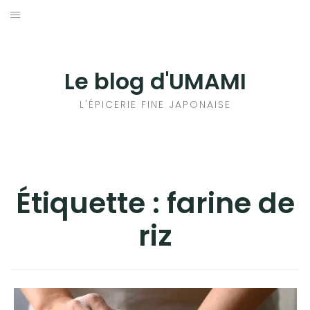
Aller
au
輸出手続きについて
contenu
LE GOÛT DU JAPON DANS VOTRE CUISINE
Le blog d'UMAMI
AU QUOTIDIEN
L'ÉPICERIE FINE JAPONAISE
Étiquette :
farine de
riz