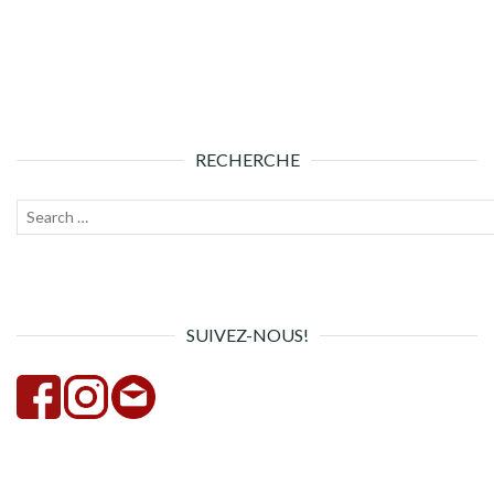
RECHERCHE
Recherche
Lanc
pour :
la
rech
SUIVEZ-NOUS!