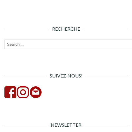
RECHERCHE
Recherche
Lanc
pour :
la
rech
SUIVEZ-NOUS!
NEWSLETTER