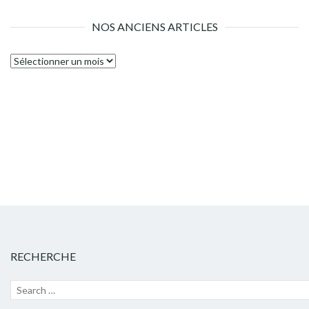
NOS ANCIENS ARTICLES
Nos
anciens
articles
RECHERCHE
Recherche
Lanc
pour :
la