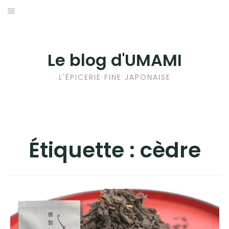
Aller
au
輸出手続きについて
contenu
LE GOÛT DU JAPON DANS VOTRE CUISINE
Le blog d'UMAMI
AU QUOTIDIEN
L'ÉPICERIE FINE JAPONAISE
Étiquette :
cèdre