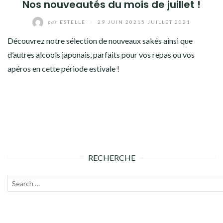
Nos nouveautés du mois de juillet !
par
ESTELLE
/
29 JUIN 2021
5 JUILLET 2021
Découvrez notre sélection de nouveaux sakés ainsi que
d’autres alcools japonais, parfaits pour vos repas ou vos
apéros en cette période estivale !
RECHERCHE
Recherche
Lanc
pour :
la
rech