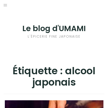
Aller
au
輸出手続きについて
contenu
LE GOÛT DU JAPON DANS VOTRE CUISINE
Le blog d'UMAMI
AU QUOTIDIEN
L'ÉPICERIE FINE JAPONAISE
Étiquette :
alcool
japonais