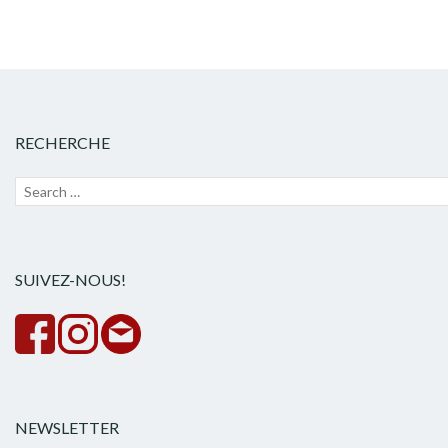
RECHERCHE
Recherche
Lanc
pour :
la
rech
SUIVEZ-NOUS!
NEWSLETTER