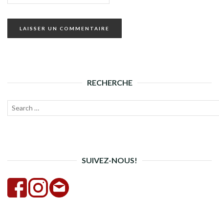
RECHERCHE
Recherche
Lanc
pour :
la
rech
SUIVEZ-NOUS!