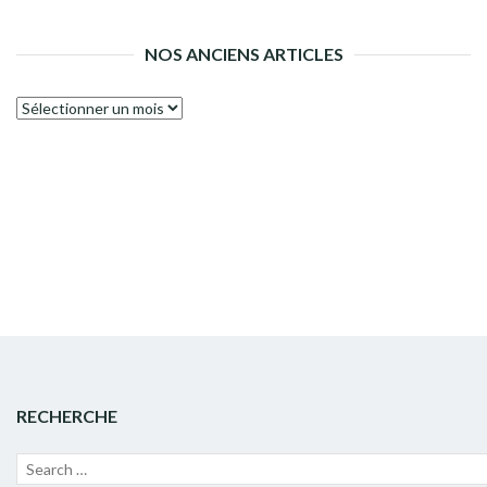
NOS ANCIENS ARTICLES
Nos
anciens
articles
RECHERCHE
Recherche
Lanc