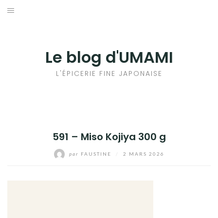
Aller
au
輸出手続きについて
contenu
LE GOÛT DU JAPON DANS VOTRE CUISINE
Le blog d'UMAMI
AU QUOTIDIEN
L'ÉPICERIE FINE JAPONAISE
591 – Miso Kojiya 300 g
par
FAUSTINE
/
2 MARS 2026