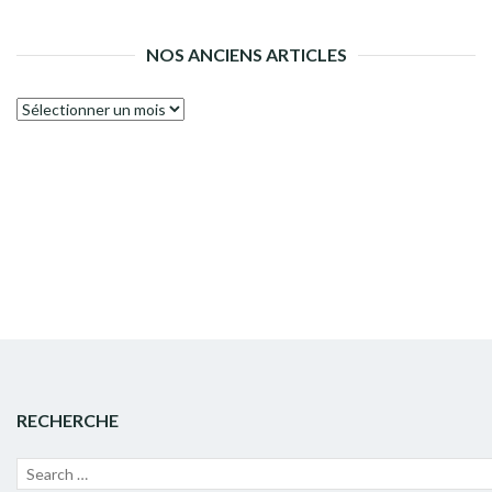
NOS ANCIENS ARTICLES
Nos
anciens
articles
RECHERCHE
Recherche
Lanc