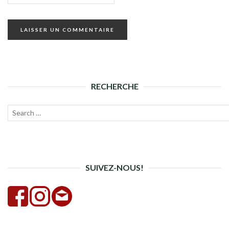
RECHERCHE
Recherche
Lanc
pour :
la
rech
SUIVEZ-NOUS!