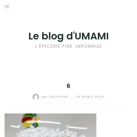
Aller
au
輸出手続きについて
contenu
LE GOÛT DU JAPON DANS VOTRE CUISINE
Le blog d'UMAMI
AU QUOTIDIEN
L'ÉPICERIE FINE JAPONAISE
6
par
FAUSTINE
/
10 AVRIL 2025