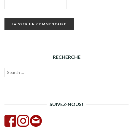
RECHERCHE
Recherche
Lanc
pour :
la
rech
SUIVEZ-NOUS!