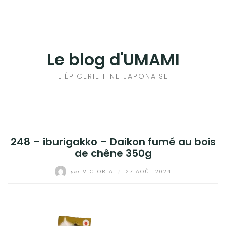
Aller
au
輸出手続きについて
contenu
LE GOÛT DU JAPON DANS VOTRE CUISINE
Le blog d'UMAMI
AU QUOTIDIEN
L'ÉPICERIE FINE JAPONAISE
248 – iburigakko – Daikon fumé au bois
de chêne 350g
par
VICTORIA
/
27 AOÛT 2024