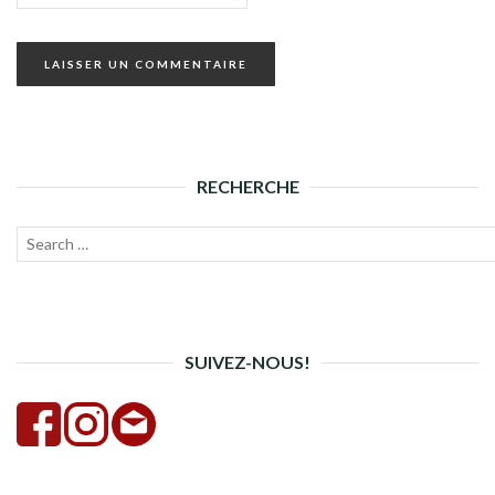
RECHERCHE
Recherche
Lanc
pour :
la
rech
SUIVEZ-NOUS!