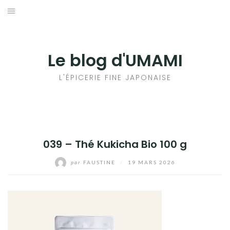
Aller
au
輸出手続きについて
contenu
LE GOÛT DU JAPON DANS VOTRE CUISINE
Le blog d'UMAMI
AU QUOTIDIEN
L'ÉPICERIE FINE JAPONAISE
039 – Thé Kukicha Bio 100 g
par
FAUSTINE
/
19 MARS 2026