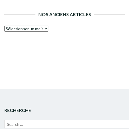
NOS ANCIENS ARTICLES
Nos
anciens
articles
RECHERCHE
Recherche
Lanc