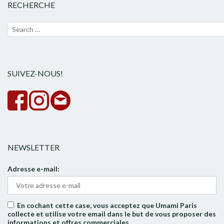
RECHERCHE
Recherche
Lanc
pour :
la
rech
SUIVEZ-NOUS!
NEWSLETTER
Adresse e-mail:
En cochant cette case, vous acceptez que Umami Paris
collecte et utilise votre email dans le but de vous proposer des
informations et offres commerciales