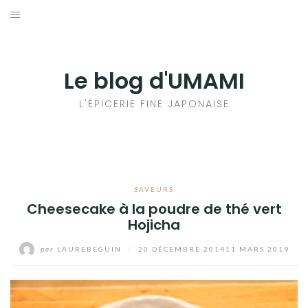
Aller
au
輸出手続きについて
contenu
LE GOÛT DU JAPON DANS VOTRE CUISINE
Le blog d'UMAMI
AU QUOTIDIEN
L'ÉPICERIE FINE JAPONAISE
SAVEURS
Cheesecake à la poudre de thé vert
Hojicha
par
LAUREBEGUIN
/
20 DÉCEMBRE 2014
11 MARS 2019