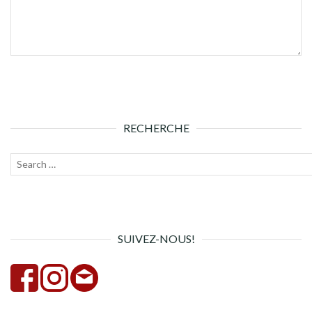
RECHERCHE
Recherche
Lanc
pour :
la
rech
SUIVEZ-NOUS!