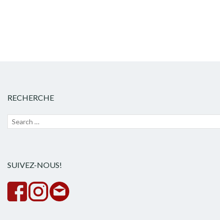
RECHERCHE
Recherche
Lanc
pour :
la
rech
SUIVEZ-NOUS!