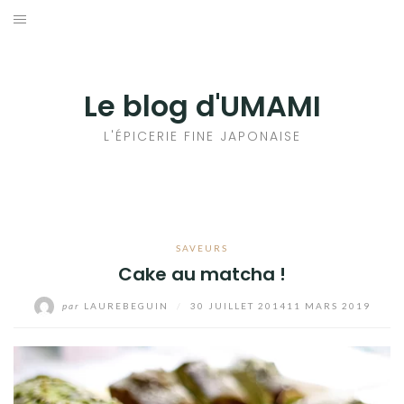
Aller
au
輸出手続きについて
contenu
LE GOÛT DU JAPON DANS VOTRE CUISINE
Le blog d'UMAMI
AU QUOTIDIEN
L'ÉPICERIE FINE JAPONAISE
SAVEURS
Cake au matcha !
par
LAUREBEGUIN
/
30 JUILLET 2014
11 MARS 2019