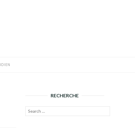
IDIEN
RECHERCHE
Recherche
Lancer
pour :
la
recherche