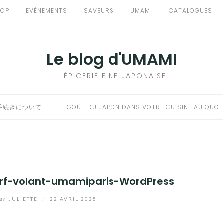
HOP
EVÈNEMENTS
SAVEURS
UMAMI
CATALOGUES
Le blog d'UMAMI
L'ÉPICERIE FINE JAPONAISE
手続きについて
LE GOÛT DU JAPON DANS VOTRE CUISINE AU QUOT
rf-volant-umamiparis-WordPress
ar
JULIETTE
/
22 AVRIL 2025