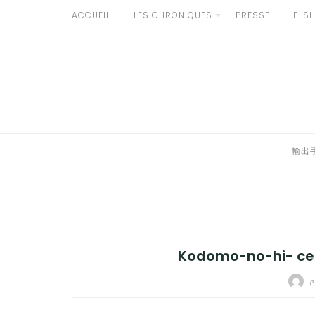
Aller
ACCUEIL
LES CHRONIQUES
PRESSE
E-S
au
輸出手続きについて
contenu
LE GOÛT DU JAPON DANS VOTRE CUISINE
AU QUOTIDIEN
輸出
Kodomo-no-hi- ce
p