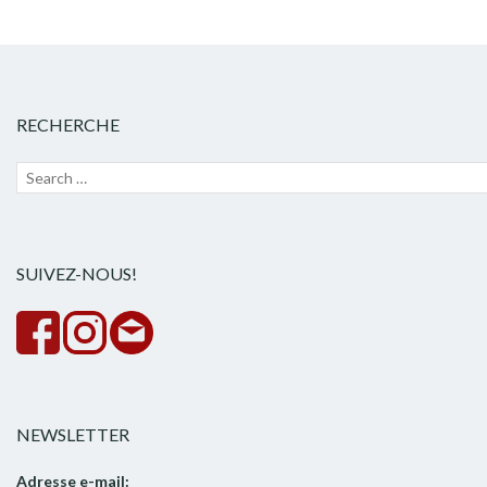
RECHERCHE
Recherche
Lanc
pour :
la
rech
SUIVEZ-NOUS!
NEWSLETTER
Adresse e-mail: