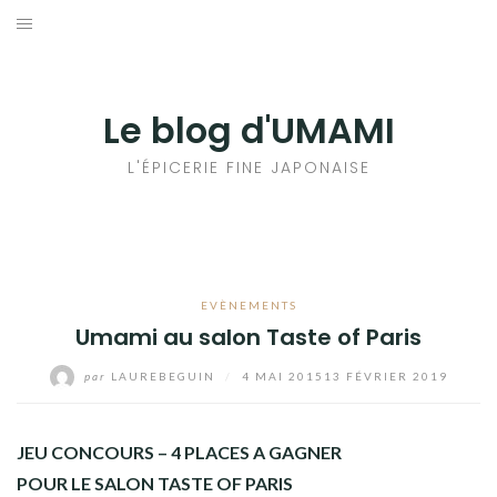
Aller
au
輸出手続きについて
contenu
LE GOÛT DU JAPON DANS VOTRE CUISINE
Le blog d'UMAMI
AU QUOTIDIEN
L'ÉPICERIE FINE JAPONAISE
EVÈNEMENTS
Umami au salon Taste of Paris
par
LAUREBEGUIN
/
4 MAI 2015
13 FÉVRIER 2019
JEU CONCOURS – 4 PLACES A GAGNER
POUR LE SALON TASTE OF PARIS