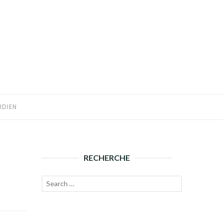
IDIEN
RECHERCHE
Recherche
Lancer
pour :
la
recherche