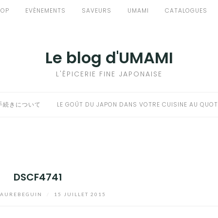
HOP
EVÈNEMENTS
SAVEURS
UMAMI
CATALOGUES
Le blog d'UMAMI
L'ÉPICERIE FINE JAPONAISE
手続きについて
LE GOÛT DU JAPON DANS VOTRE CUISINE AU QUOT
DSCF4741
AUREBEGUIN
/
15 JUILLET 2015