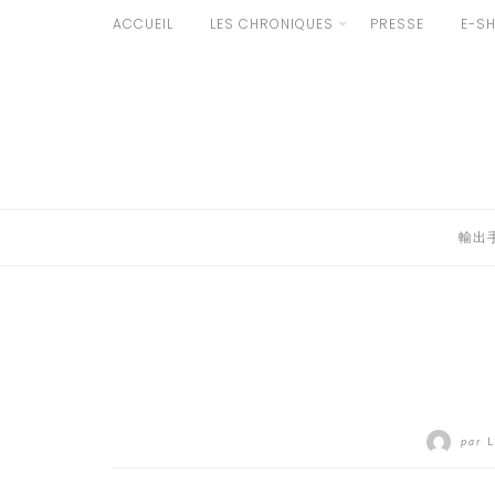
Aller
ACCUEIL
LES CHRONIQUES
PRESSE
E-S
au
輸出手続きについて
contenu
LE GOÛT DU JAPON DANS VOTRE CUISINE
AU QUOTIDIEN
輸出
par
L