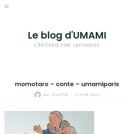
Aller
au
輸出手続きについて
contenu
LE GOÛT DU JAPON DANS VOTRE CUISINE
Le blog d'UMAMI
AU QUOTIDIEN
L'ÉPICERIE FINE JAPONAISE
momotaro – conte – umamiparis
par
JULIETTE
/
2 JUIN 2025