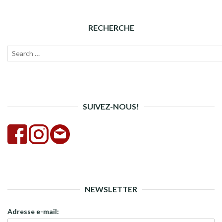
RECHERCHE
Recherche
Lanc
pour :
la
rech
SUIVEZ-NOUS!
NEWSLETTER
Adresse e-mail: