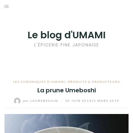
Aller
au
輸出手続きについて
contenu
LE GOÛT DU JAPON DANS VOTRE CUISINE
Le blog d'UMAMI
AU QUOTIDIEN
L'ÉPICERIE FINE JAPONAISE
LES CHRONIQUES D'UMAMI
,
PRODUITS & PRODUCTEURS
La prune Umeboshi
par
LAUREBEGUIN
/
30 JUIN 2014
11 MARS 2019