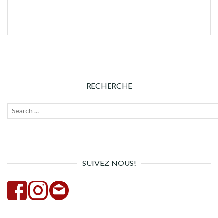
RECHERCHE
Recherche
Lanc
pour :
la
rech
SUIVEZ-NOUS!