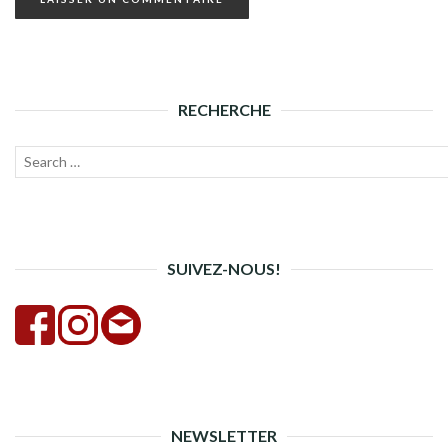
RECHERCHE
Recherche
Lanc
pour :
la
rech
SUIVEZ-NOUS!
NEWSLETTER