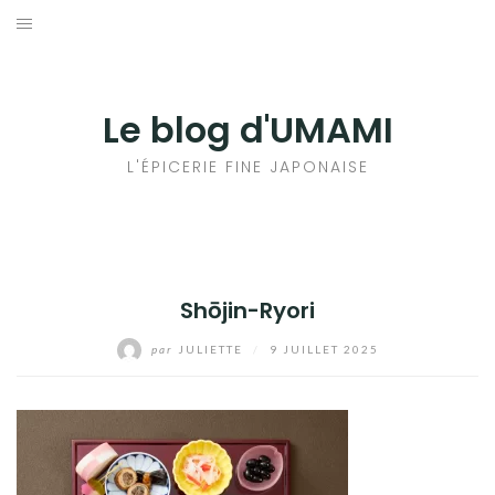
Aller
au
輸出手続きについて
contenu
LE GOÛT DU JAPON DANS VOTRE CUISINE
Le blog d'UMAMI
AU QUOTIDIEN
L'ÉPICERIE FINE JAPONAISE
Shōjin-Ryori
par
JULIETTE
/
9 JUILLET 2025