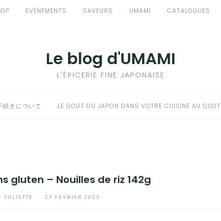
HOP
EVÈNEMENTS
SAVEURS
UMAMI
CATALOGUES
Le blog d'UMAMI
L'ÉPICERIE FINE JAPONAISE
手続きについて
LE GOÛT DU JAPON DANS VOTRE CUISINE AU QUOT
s gluten – Nouilles de riz 142g
r
JULIETTE
/
27 FÉVRIER 2025