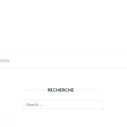
IDIEN
RECHERCHE
Recherche
Lancer
pour :
la
recherche