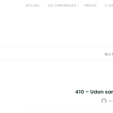
Aller
ACCUEIL
LES CHRONIQUES
PRESSE
E-S
au
輸出手続きについて
contenu
LE GOÛT DU JAPON DANS VOTRE CUISINE
AU QUOTIDIEN
輸出
410 – Udon san
pa