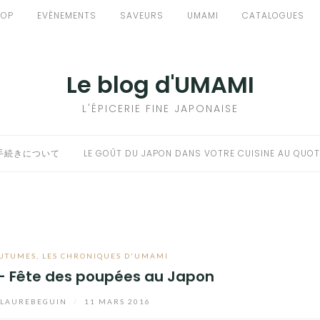
HOP
EVÈNEMENTS
SAVEURS
UMAMI
CATALOGUES
Le blog d'UMAMI
L'ÉPICERIE FINE JAPONAISE
手続きについて
LE GOÛT DU JAPON DANS VOTRE CUISINE AU QUOT
OUTUMES
,
LES CHRONIQUES D'UMAMI
 – Fête des poupées au Japon
LAUREBEGUIN
/
11 MARS 2016