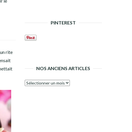
r le
PINTEREST
un rite
ensait
NOS ANCIENS ARTICLES
mettait
Nos
anciens
articles