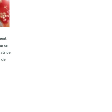
ment
sur un
ratrice
s de