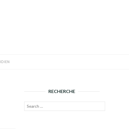
IDIEN
RECHERCHE
Recherche
Lancer
pour :
la
recherche