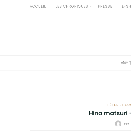
Aller
ACCUEIL
LES CHRONIQUES
PRESSE
E-S
au
輸出手続きについて
contenu
LE GOÛT DU JAPON DANS VOTRE CUISINE
AU QUOTIDIEN
輸出
FÊTES ET C
Hina matsuri
par