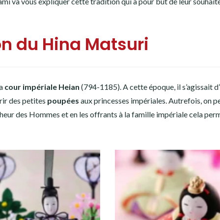
i va vous expliquer cette tradition qui a pour but de leur souhaite
on du Hina Matsuri
la
cour impériale Heian
(794-1185). A cette époque, il s’agissait d’
rir des petites
poupées
aux princesses impériales. Autrefois, on p
heur des Hommes et en les offrants à la famille impériale cela per