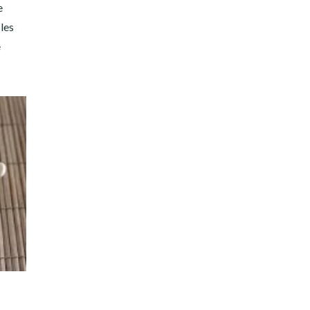
e
les
e