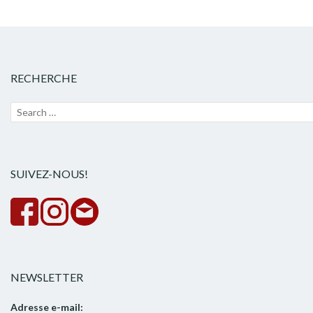
RECHERCHE
Recherche
Lanc
pour :
la
rech
SUIVEZ-NOUS!
NEWSLETTER
Adresse e-mail: