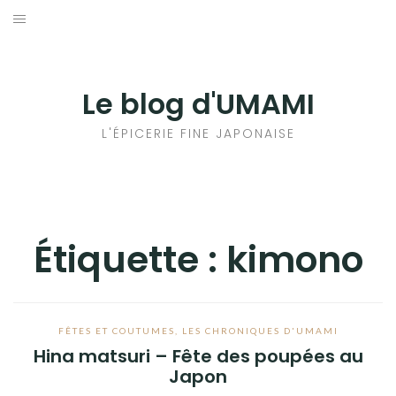
Aller
au
輸出手続きについて
contenu
LE GOÛT DU JAPON DANS VOTRE CUISINE
Le blog d'UMAMI
AU QUOTIDIEN
L'ÉPICERIE FINE JAPONAISE
Étiquette :
kimono
FÊTES ET COUTUMES
,
LES CHRONIQUES D'UMAMI
Hina matsuri – Fête des poupées au
Japon