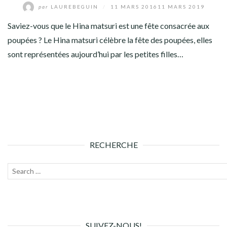
par
LAUREBEGUIN
/
11 MARS 2016
11 MARS 2019
Saviez-vous que le Hina matsuri est une fête consacrée aux
poupées ? Le Hina matsuri célèbre la fête des poupées, elles
sont représentées aujourd’hui par les petites filles…
RECHERCHE
Recherche
Lanc
pour :
la
rech
SUIVEZ-NOUS!