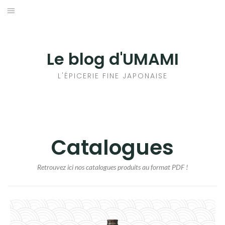
Aller
au
輸出手続きについて
contenu
LE GOÛT DU JAPON DANS VOTRE CUISINE
Le blog d'UMAMI
AU QUOTIDIEN
L'ÉPICERIE FINE JAPONAISE
Catalogues
Retrouvez ici nos catalogues produits au format PDF !