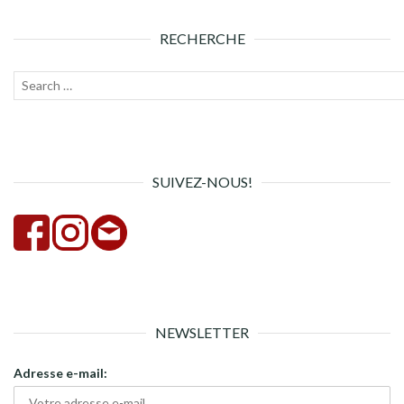
ARTICLES
RECHERCHE
Recherche
Lanc
pour :
la
rech
SUIVEZ-NOUS!
NEWSLETTER
Adresse e-mail: