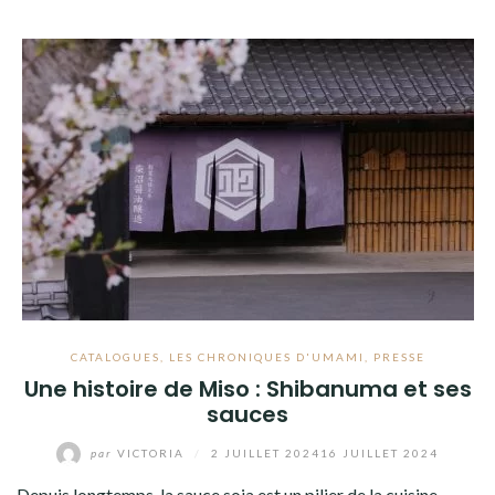
CATALOGUES
,
LES CHRONIQUES D'UMAMI
,
PRESSE
Une histoire de Miso : Shibanuma et ses
sauces
par
VICTORIA
/
2 JUILLET 2024
16 JUILLET 2024
Depuis longtemps, la sauce soja est un pilier de la cuisine