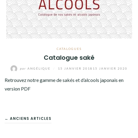
CATALOGUES
Catalogue saké
par
ANGÉLIQUE
/
15 JANVIER 2018
15 JANVIER 2020
Retrouvez notre gamme de sakés et d’alcools japonais en
version PDF
NAVIGATION
← ANCIENS ARTICLES
DES