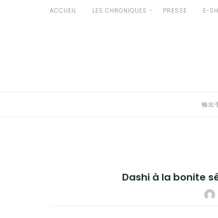
Aller
ACCUEIL
LES CHRONIQUES
PRESSE
E-S
au
輸出手続きについて
contenu
LE GOÛT DU JAPON DANS VOTRE CUISINE
AU QUOTIDIEN
輸出
Dashi à la bonite s