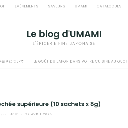
HOP
EVÈNEMENTS
SAVEURS
UMAMI
CATALOGUES
Le blog d'UMAMI
L'ÉPICERIE FINE JAPONAISE
手続きについて
LE GOÛT DU JAPON DANS VOTRE CUISINE AU QUOT
échée supérieure (10 sachets x 8g)
par
LUCIE
/
22 AVRIL 2026