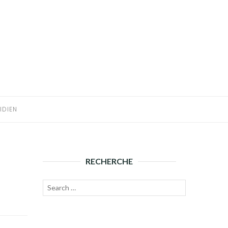
IDIEN
RECHERCHE
Recherche
Lancer
pour :
la
recherche