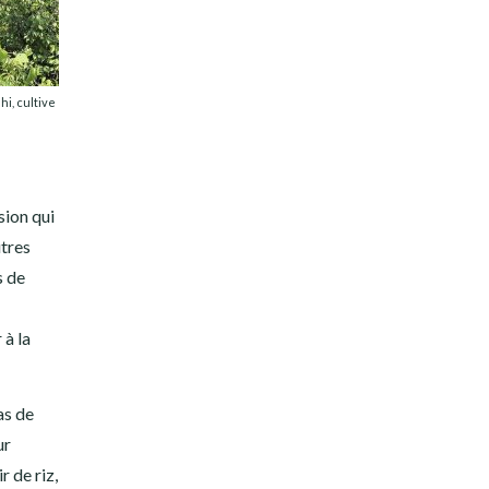
i, cultive
sion qui
utres
s de
 à la
as de
ur
r de riz,