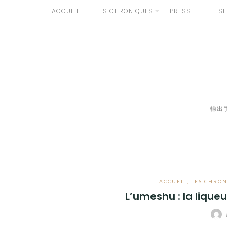
Aller
ACCUEIL
LES CHRONIQUES
PRESSE
E-S
au
輸出手続きについて
contenu
LE GOÛT DU JAPON DANS VOTRE CUISINE
AU QUOTIDIEN
輸出
ACCUEIL
,
LES CHRO
L’umeshu : la lique