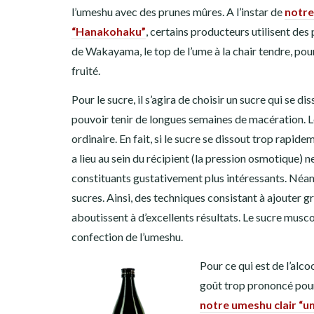
l’umeshu avec des prunes mûres. A l’instar de
notr
“Hanakohaku”
, certains producteurs utilisent des
de Wakayama, le top de l’ume à la chair tendre, po
fruité.
Pour le sucre, il s’agira de choisir un sucre qui se d
pouvoir tenir de longues semaines de macération. Le
ordinaire. En fait, si le sucre se dissout trop rapid
a lieu au sein du récipient (la pression osmotique) n
constituants gustativement plus intéressants. Néan
sucres. Ainsi, des techniques consistant à ajouter
aboutissent à d’excellents résultats. Le sucre musco
confection de l’umeshu.
Pour ce qui est de l’alco
goût trop prononcé pour
notre umeshu clair “u