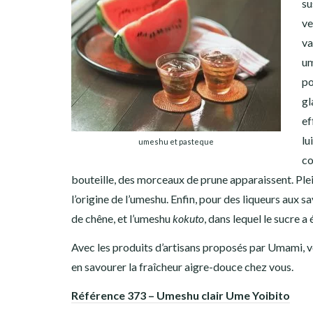
su
ve
va
u
po
gl
ef
lu
umeshu et pasteque
c
bouteille, des morceaux de prune apparaissent. Ple
l’origine de l’umeshu. Enfin, pour des liqueurs aux 
de chêne, et l’umeshu
kokuto
, dans lequel le sucre a
Avec les produits d’artisans proposés par Umami, v
en savourer la fraîcheur aigre-douce chez vous.
Référence 373 – Umeshu clair Ume Yoibito