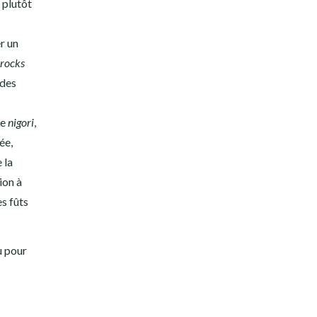
 plutôt
r un
 rocks
 des
Le
nigori
,
ée,
 la
ion à
es fûts
u pour