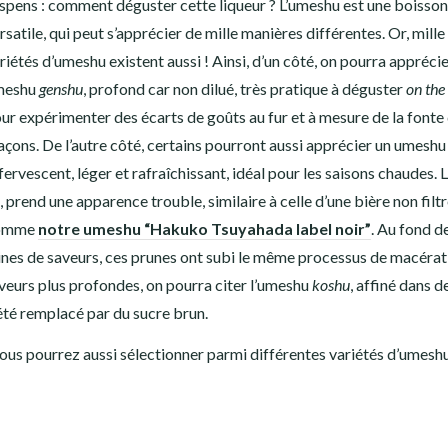
spens : comment déguster cette liqueur ? L’umeshu est une boisson
rsatile, qui peut s’apprécier de mille manières différentes. Or, mille
riétés d’umeshu existent aussi ! Ainsi, d’un côté, on pourra apprécie
meshu
genshu
, profond car non dilué, très pratique à déguster
on the
ur expérimenter des écarts de goûts au fur et à mesure de la fonte
açons. De l’autre côté, certains pourront aussi apprécier un umeshu
fervescent, léger et rafraîchissant, idéal pour les saisons chaudes. 
i, prend une apparence trouble, similaire à celle d’une bière non filtr
omme
notre umeshu “Hakuko Tsuyahada label noir”
. Au fond de
ines de saveurs, ces prunes ont subi le même processus de macérat
saveurs plus profondes, on pourra citer l’umeshu
koshu
, affiné dans d
 été remplacé par du sucre brun.
ous pourrez aussi sélectionner parmi différentes variétés d’umesh