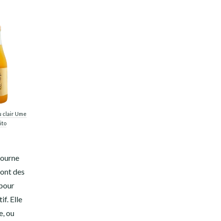
 clair Ume
ito
ourne
sont des
 pour
f. Elle
e, ou