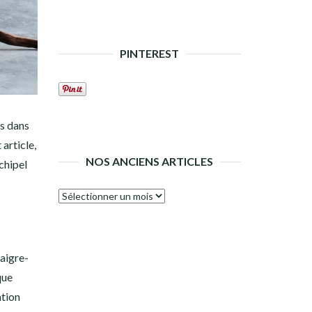
PINTEREST
is dans
 article,
NOS ANCIENS ARTICLES
chipel
Nos
anciens
articles
 aigre-
que
ation