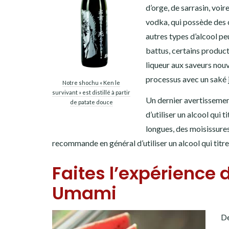
d’orge, de sarrasin, voi
vodka, qui possède des c
autres types d’alcool peu
battus, certains produc
liqueur aux saveurs nouv
processus avec un saké 
Notre shochu « Ken le
survivant » est distillé à partir
Un dernier avertissement
de patate douce
d’utiliser un alcool qui 
longues, des moisissures 
recommande en général d’utiliser un alcool qui titr
Faites l’expérience
Umami
De