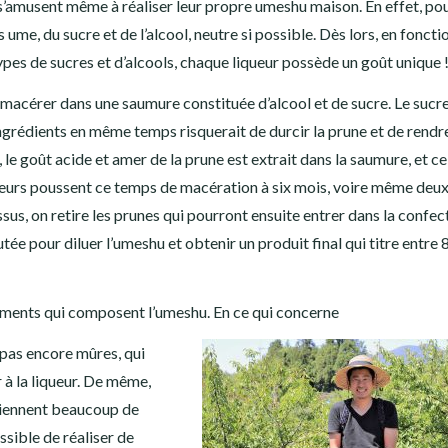
 s’amusent même à réaliser leur propre umeshu maison. En effet, pou
es ume, du sucre et de l’alcool, neutre si possible. Dès lors, en foncti
 types de sucres et d’alcools, chaque liqueur possède un goût unique 
à macérer dans une saumure constituée d’alcool et de sucre. Le sucre
 ingrédients en même temps risquerait de durcir la prune et de rendr
 le goût acide et amer de la prune est extrait dans la saumure, et ce
teurs poussent ce temps de macération à six mois, voire même deux
s, on retire les prunes qui pourront ensuite entrer dans la confec
tée pour diluer l’umeshu et obtenir un produit final qui titre entre 
éments qui composent l’umeshu. En ce qui concerne
 pas encore mûres, qui
 à la liqueur. De même,
ntiennent beaucoup de
ssible de réaliser de