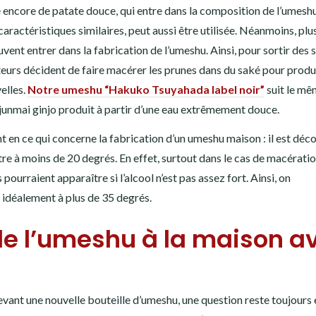
re encore de patate douce, qui entre dans la composition de l’umeshu
aractéristiques similaires, peut aussi être utilisée. Néanmoins, plu
vent entrer dans la fabrication de l’umeshu. Ainsi, pour sortir des 
teurs décident de faire macérer les prunes dans du saké pour produ
elles.
Notre umeshu “Hakuko Tsuyahada label noir”
suit le m
junmai ginjo produit à partir d’une eau extrêmement douce.
 en ce qui concerne la fabrication d’un umeshu maison : il est déco
titre à moins de 20 degrés. En effet, surtout dans le cas de macérati
pourraient apparaître si l’alcool n’est pas assez fort. Ainsi, on
e idéalement à plus de 35 degrés.
 de l’umeshu à la maison a
vant une nouvelle bouteille d’umeshu, une question reste toujours 