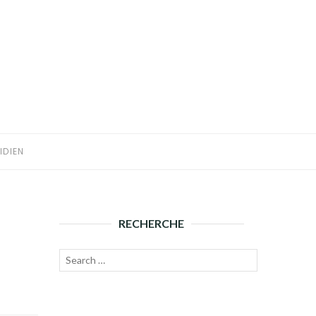
IDIEN
RECHERCHE
Recherche
Lancer
pour :
la
recherche