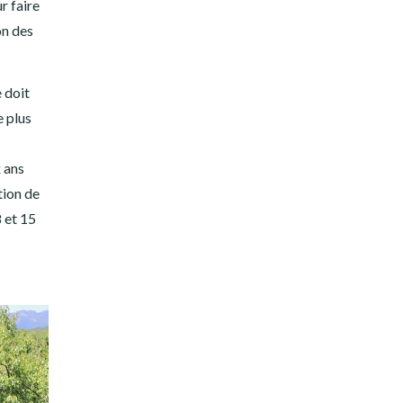
r faire
on des
!
 doit
e plus
 ans
tion de
8 et 15