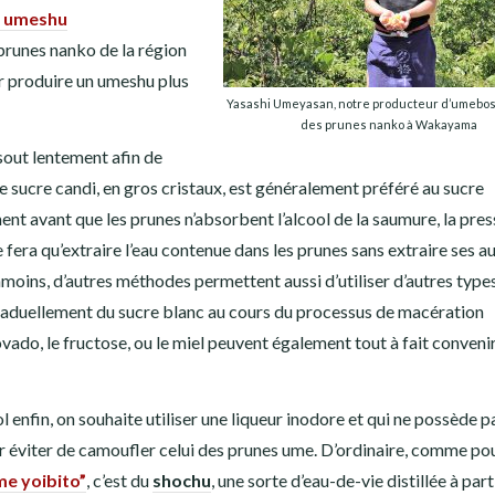
e umeshu
 prunes nanko de la région
ur produire un umeshu plus
Yasashi Umeyasan, notre producteur d’umebosh
des prunes nanko à Wakayama
issout lentement afin de
 sucre candi, en gros cristaux, est généralement préféré au sucre
ement avant que les prunes n’absorbent l’alcool de la saumure, la pres
e fera qu’extraire l’eau contenue dans les prunes sans extraire ses a
moins, d’autres méthodes permettent aussi d’utiliser d’autres type
 graduellement du sucre blanc au cours du processus de macération
vado, le fructose, ou le miel peuvent également tout à fait convenir
ol enfin, on souhaite utiliser une liqueur inodore et qui ne possède p
 éviter de camoufler celui des prunes ume. D’ordinaire, comme po
me yoibito”
, c’est du
shochu
, une sorte d’eau-de-vie distillée à parti