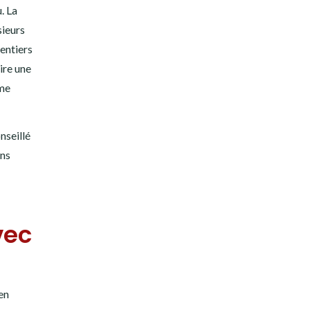
. La
sieurs
sentiers
ire une
ême
nseillé
ons
vec
en