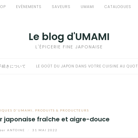
HOP
EVÈNEMENTS
SAVEURS
UMAMI
CATALOGUES
Le blog d'UMAMI
L'ÉPICERIE FINE JAPONAISE
手続きについて
LE GOÛT DU JAPON DANS VOTRE CUISINE AU QUOT
NIQUES D'UMAMI
,
PRODUITS & PRODUCTEURS
ur japonaise fraîche et aigre-douce
par
ANTOINE
/
31 MAI 2022