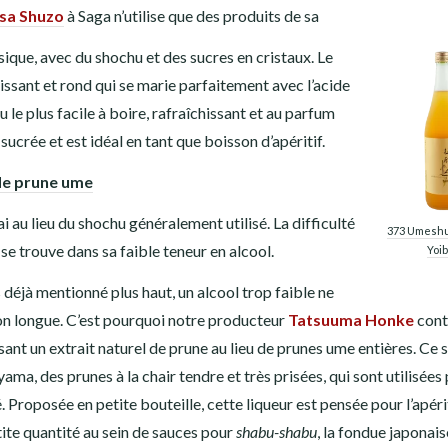
a Shuzo
à Saga n’utilise que des produits de sa
ssique, avec du shochu et des sucres en cristaux. Le
uissant et rond qui se marie parfaitement avec l’acide
u le plus facile à boire, rafraîchissant et au parfum
ucrée et est idéal en tant que boisson d’apéritif.
de prune ume
i au lieu du shochu généralement utilisé. La difficulté
373 Umeshu
e trouve dans sa faible teneur en alcool.
Yoib
déjà mentionné plus haut, un alcool trop faible ne
on longue. C’est pourquoi notre producteur
Tatsuuma Honke
cont
isant un extrait naturel de prune au lieu de prunes ume entières. Ce 
, des prunes à la chair tendre et très prisées, qui sont utilisées
 Proposée en petite bouteille, cette liqueur est pensée pour l’apériti
etite quantité au sein de sauces pour
shabu-shabu
, la fondue japonais