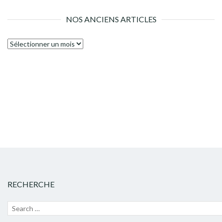
NOS ANCIENS ARTICLES
Nos
anciens
articles
RECHERCHE
Recherche
Lanc
pour :
la