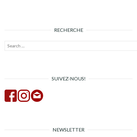
RECHERCHE
Recherche
Lanc
pour :
la
rech
SUIVEZ-NOUS!
NEWSLETTER