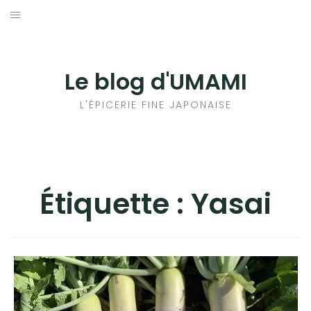
Aller
au
輸出手続きについて
contenu
LE GOÛT DU JAPON DANS VOTRE CUISINE
Le blog d'UMAMI
AU QUOTIDIEN
L'ÉPICERIE FINE JAPONAISE
Étiquette :
Yasai