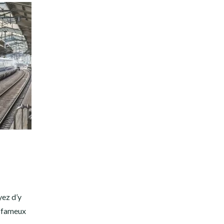
yez d’y
u fameux