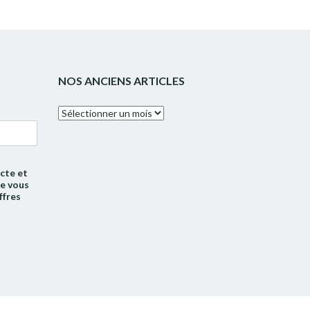
NOS ANCIENS ARTICLES
Nos
anciens
articles
cte et
de vous
ffres