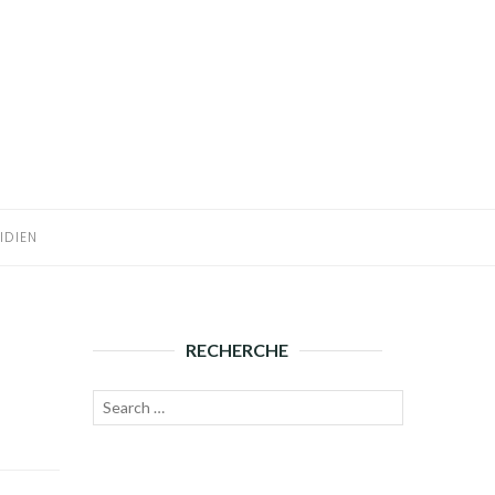
IDIEN
RECHERCHE
Recherche
Lancer
pour :
la
recherche