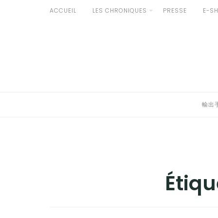
Aller
ACCUEIL
LES CHRONIQUES
PRESSE
E-S
au
輸出手続きについて
contenu
LE GOÛT DU JAPON DANS VOTRE CUISINE
AU QUOTIDIEN
輸出
Étiqu