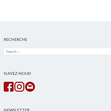
RECHERCHE
Recherche
Lanc
pour :
la
rech
SUIVEZ-NOUS!
NEWSLETTER