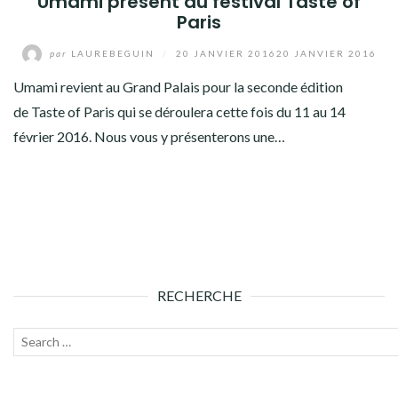
Umami présent au festival Taste of
Paris
par
LAUREBEGUIN
/
20 JANVIER 2016
20 JANVIER 2016
Umami revient au Grand Palais pour la seconde édition
de Taste of Paris qui se déroulera cette fois du 11 au 14
février 2016. Nous vous y présenterons une…
RECHERCHE
Recherche
Lanc
pour :
la
rech