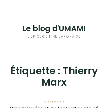
Aller
au
輸出手続きについて
contenu
LE GOÛT DU JAPON DANS VOTRE CUISINE
Le blog d'UMAMI
AU QUOTIDIEN
L'ÉPICERIE FINE JAPONAISE
Étiquette :
Thierry
Marx
EVÈNEMENTS