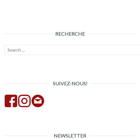
RECHERCHE
Recherche
Lanc
pour :
la
rech
SUIVEZ-NOUS!
NEWSLETTER