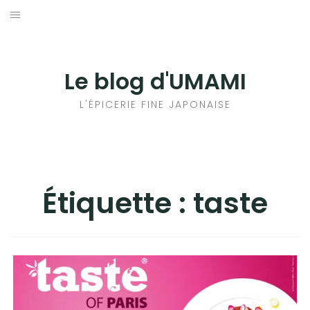
Aller
au
輸出手続きについて
contenu
LE GOÛT DU JAPON DANS VOTRE CUISINE
Le blog d'UMAMI
AU QUOTIDIEN
L'ÉPICERIE FINE JAPONAISE
Étiquette :
taste