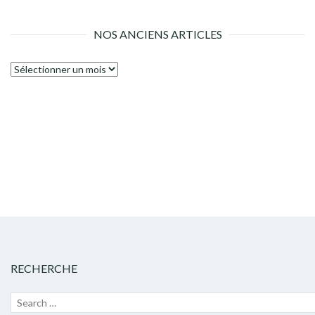
NOS ANCIENS ARTICLES
Nos
anciens
articles
RECHERCHE
Recherche
Lanc