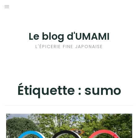
Aller
au
輸出手続きについて
contenu
LE GOÛT DU JAPON DANS VOTRE CUISINE
Le blog d'UMAMI
AU QUOTIDIEN
L'ÉPICERIE FINE JAPONAISE
Étiquette :
sumo