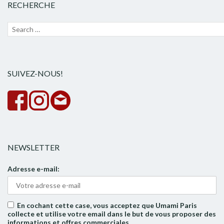
RECHERCHE
Recherche
Lanc
pour :
la
rech
SUIVEZ-NOUS!
NEWSLETTER
Adresse e-mail:
En cochant cette case, vous acceptez que Umami Paris
collecte et utilise votre email dans le but de vous proposer des
informations et offres commerciales