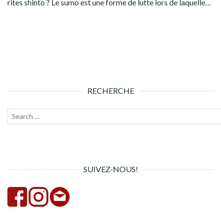
rites shinto ? Le sumo est une forme de lutte lors de laquelle…
RECHERCHE
Recherche
Lanc
pour :
la
rech
SUIVEZ-NOUS!