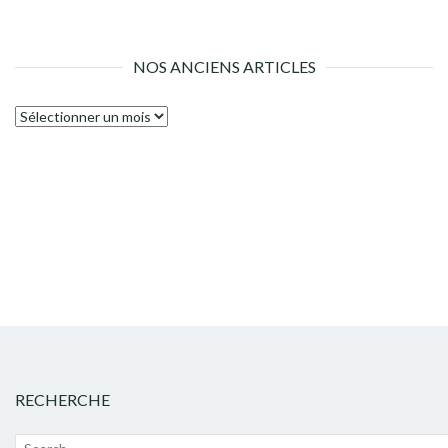
NOS ANCIENS ARTICLES
Nos
anciens
articles
RECHERCHE
Recherche
Lanc