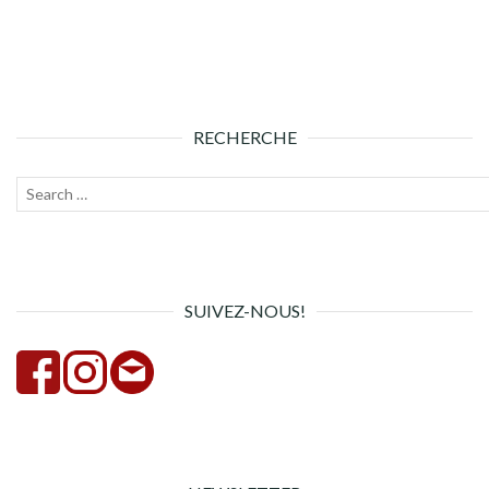
RECHERCHE
Recherche
Lanc
pour :
la
rech
SUIVEZ-NOUS!