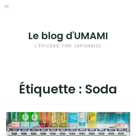
Aller
au
輸出手続きについて
contenu
LE GOÛT DU JAPON DANS VOTRE CUISINE
Le blog d'UMAMI
AU QUOTIDIEN
L'ÉPICERIE FINE JAPONAISE
Étiquette :
Soda