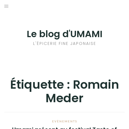
Aller
au
輸出手続きについて
contenu
LE GOÛT DU JAPON DANS VOTRE CUISINE
Le blog d'UMAMI
AU QUOTIDIEN
L'ÉPICERIE FINE JAPONAISE
Étiquette :
Romain
Meder
EVÈNEMENTS