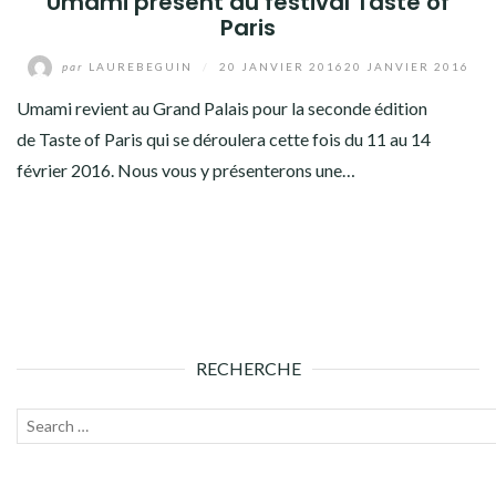
Umami présent au festival Taste of
Paris
par
LAUREBEGUIN
/
20 JANVIER 2016
20 JANVIER 2016
Umami revient au Grand Palais pour la seconde édition
de Taste of Paris qui se déroulera cette fois du 11 au 14
février 2016. Nous vous y présenterons une…
RECHERCHE
Recherche
Lanc
pour :
la
rech