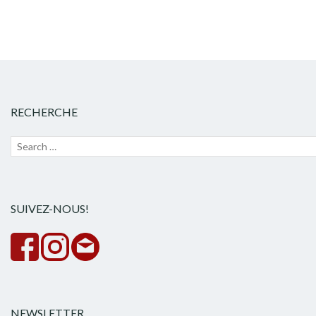
RECHERCHE
Recherche
Lanc
pour :
la
rech
SUIVEZ-NOUS!
NEWSLETTER