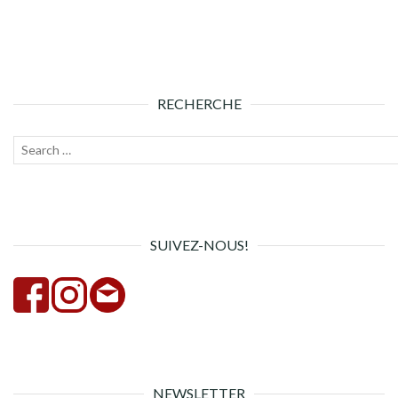
RECHERCHE
Recherche
Lanc
pour :
la
rech
SUIVEZ-NOUS!
NEWSLETTER