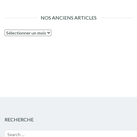
NOS ANCIENS ARTICLES
Nos
anciens
articles
RECHERCHE
Recherche
Lanc