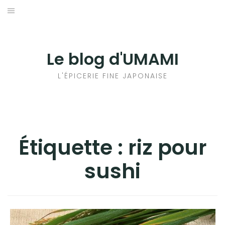
Aller
au
輸出手続きについて
contenu
LE GOÛT DU JAPON DANS VOTRE CUISINE
Le blog d'UMAMI
AU QUOTIDIEN
L'ÉPICERIE FINE JAPONAISE
Étiquette :
riz pour
sushi