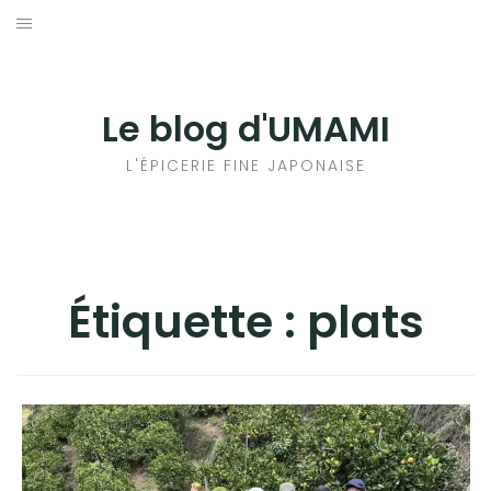
Aller
au
輸出手続きについて
contenu
LE GOÛT DU JAPON DANS VOTRE CUISINE
Le blog d'UMAMI
AU QUOTIDIEN
L'ÉPICERIE FINE JAPONAISE
Étiquette :
plats