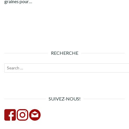
graines pour…
RECHERCHE
Recherche
Lanc
pour :
la
rech
SUIVEZ-NOUS!