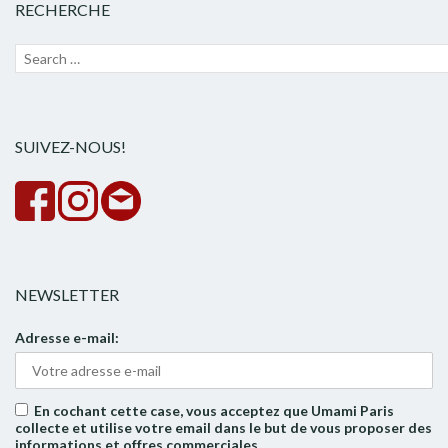
RECHERCHE
Recherche
Lanc
pour :
la
rech
SUIVEZ-NOUS!
NEWSLETTER
Adresse e-mail:
En cochant cette case, vous acceptez que Umami Paris
collecte et utilise votre email dans le but de vous proposer des
informations et offres commerciales