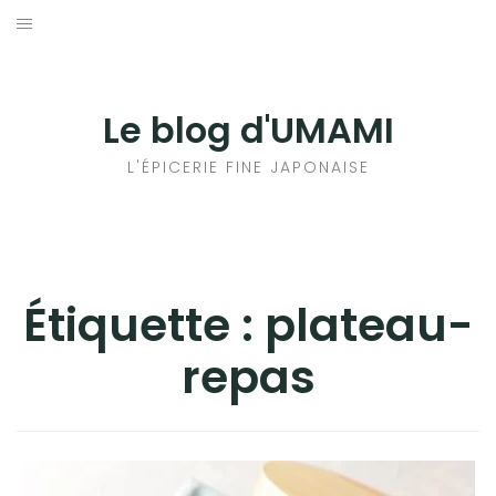
Aller
au
輸出手続きについて
contenu
LE GOÛT DU JAPON DANS VOTRE CUISINE
Le blog d'UMAMI
AU QUOTIDIEN
L'ÉPICERIE FINE JAPONAISE
Étiquette :
plateau-
repas