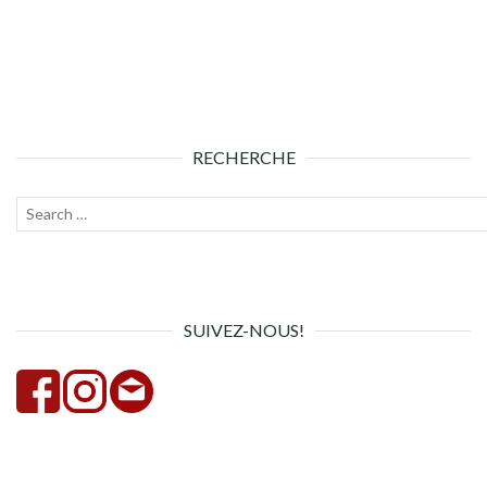
RECHERCHE
Recherche
Lanc
pour :
la
rech
SUIVEZ-NOUS!