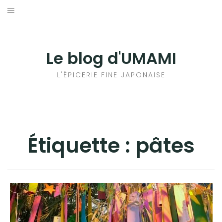
Aller
au
輸出手続きについて
contenu
LE GOÛT DU JAPON DANS VOTRE CUISINE
Le blog d'UMAMI
AU QUOTIDIEN
L'ÉPICERIE FINE JAPONAISE
Étiquette :
pâtes