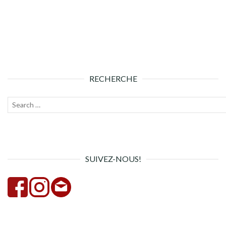
RECHERCHE
Recherche
Lanc
pour :
la
rech
SUIVEZ-NOUS!