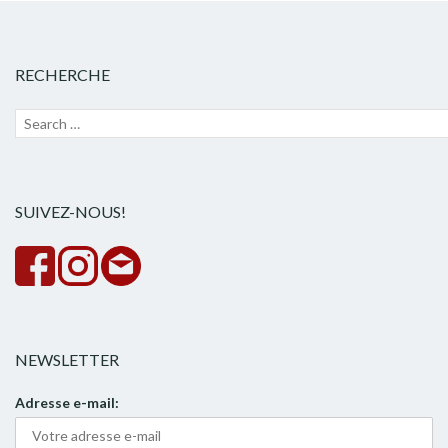
RECHERCHE
Recherche
Lanc
pour :
la
rech
SUIVEZ-NOUS!
NEWSLETTER
Adresse e-mail: