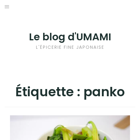
Aller
au
輸出手続きについて
contenu
LE GOÛT DU JAPON DANS VOTRE CUISINE
Le blog d'UMAMI
AU QUOTIDIEN
L'ÉPICERIE FINE JAPONAISE
Étiquette :
panko