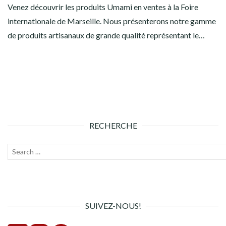
Venez découvrir les produits Umami en ventes à la Foire
internationale de Marseille. Nous présenterons notre gamme
de produits artisanaux de grande qualité représentant le…
RECHERCHE
Recherche
Lanc
pour :
la
rech
SUIVEZ-NOUS!