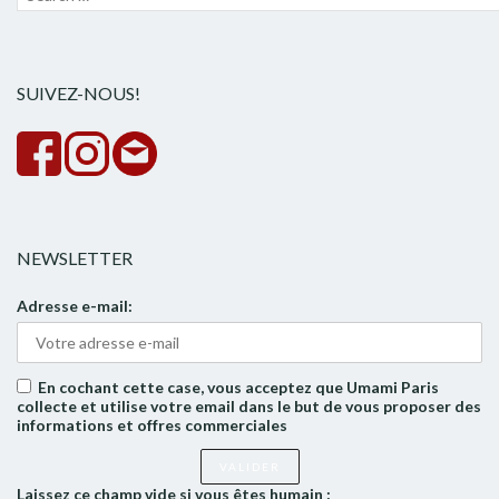
pour :
la
rech
SUIVEZ-NOUS!
NEWSLETTER
Adresse e-mail:
En cochant cette case, vous acceptez que Umami Paris
collecte et utilise votre email dans le but de vous proposer des
informations et offres commerciales
Laissez ce champ vide si vous êtes humain :