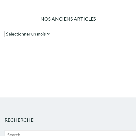
NOS ANCIENS ARTICLES
Nos
anciens
articles
RECHERCHE
Recherche
Lanc