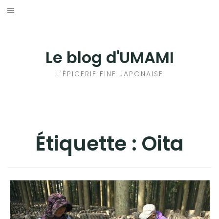
Aller
au
輸出手続きについて
contenu
LE GOÛT DU JAPON DANS VOTRE CUISINE
Le blog d'UMAMI
AU QUOTIDIEN
L'ÉPICERIE FINE JAPONAISE
Étiquette :
Oita