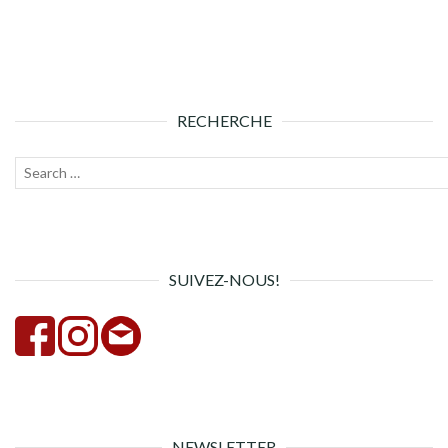
RECHERCHE
Recherche
Lanc
pour :
la
rech
SUIVEZ-NOUS!
NEWSLETTER