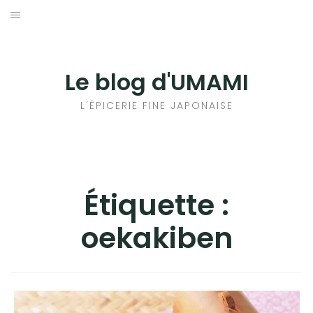
Aller
au
輸出手続きについて
contenu
LE GOÛT DU JAPON DANS VOTRE CUISINE
Le blog d'UMAMI
AU QUOTIDIEN
L'ÉPICERIE FINE JAPONAISE
Étiquette :
oekakiben