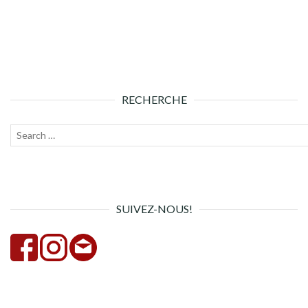
RECHERCHE
Recherche
Lanc
pour :
la
rech
SUIVEZ-NOUS!