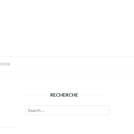
IDIEN
RECHERCHE
Recherche
Lancer
pour :
la
recherche