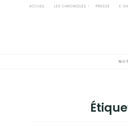
Aller
ACCUEIL
LES CHRONIQUES
PRESSE
E-S
au
輸出手続きについて
contenu
LE GOÛT DU JAPON DANS VOTRE CUISINE
AU QUOTIDIEN
輸出
Étique