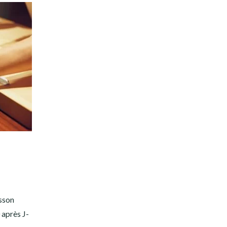
sson
 après J-