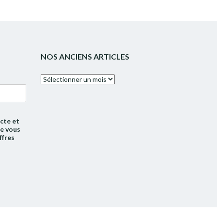
NOS ANCIENS ARTICLES
Nos
anciens
articles
cte et
de vous
ffres