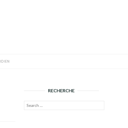
IDIEN
RECHERCHE
Recherche
Lancer
pour :
la
recherche