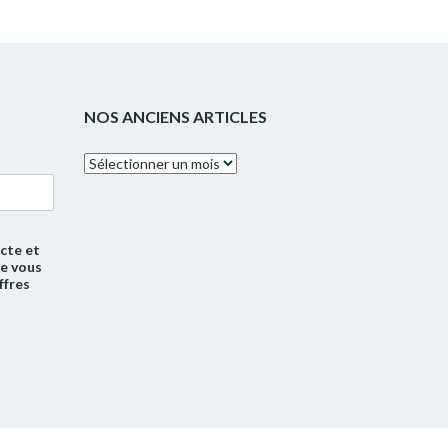
NOS ANCIENS ARTICLES
Nos
anciens
articles
cte et
de vous
ffres