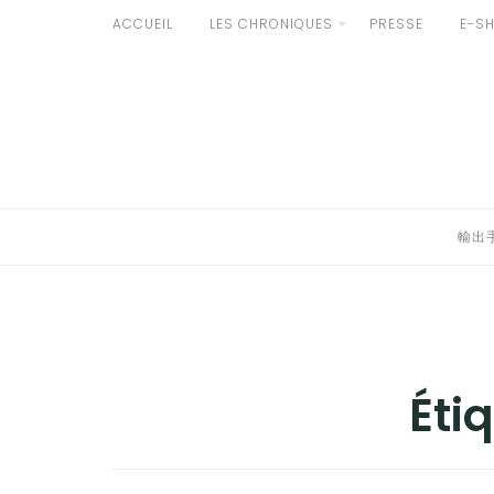
Aller
ACCUEIL
LES CHRONIQUES
PRESSE
E-S
au
輸出手続きについて
contenu
LE GOÛT DU JAPON DANS VOTRE CUISINE
AU QUOTIDIEN
輸出
Éti