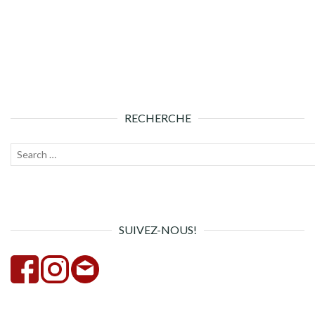
RECHERCHE
Recherche
Lanc
pour :
la
rech
SUIVEZ-NOUS!