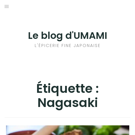
Aller
au
輸出手続きについて
contenu
LE GOÛT DU JAPON DANS VOTRE CUISINE
Le blog d'UMAMI
AU QUOTIDIEN
L'ÉPICERIE FINE JAPONAISE
Étiquette :
Nagasaki