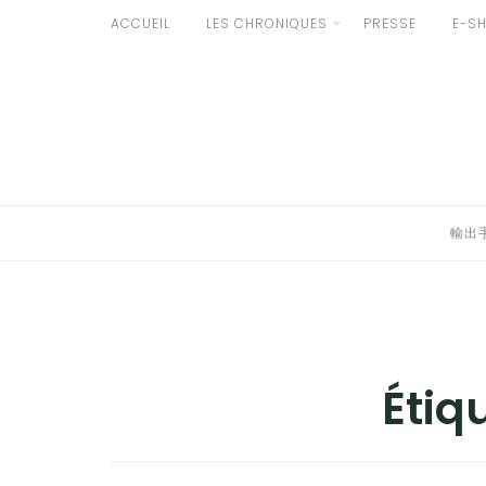
Aller
ACCUEIL
LES CHRONIQUES
PRESSE
E-S
au
輸出手続きについて
contenu
LE GOÛT DU JAPON DANS VOTRE CUISINE
AU QUOTIDIEN
輸出
Étiq