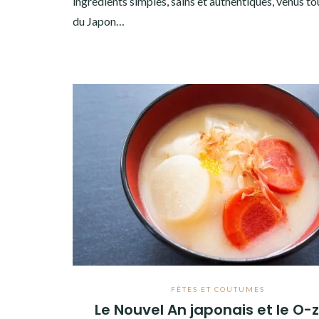
ingrédients simples, sains et authentiques, venus to
du Japon…
FÊTES ET COUTUMES
Le Nouvel An japonais et le O-