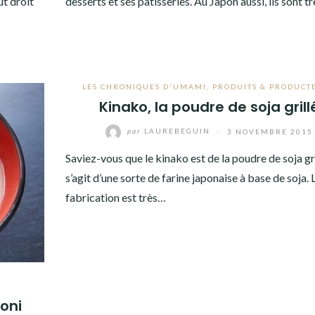
ut droit
desserts et ses pâtisseries. Au Japon aussi, ils sont t
LES CHRONIQUES D'UMAMI
,
PRODUITS & PRODUCT
Kinako, la poudre de soja grill
par
LAUREBEGUIN
/
3 NOVEMBRE 2015
Saviez-vous que le kinako est de la poudre de soja gril
s’agit d’une sorte de farine japonaise à base de soja. 
fabrication est très…
zoni