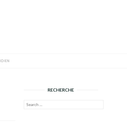
IDIEN
RECHERCHE
Recherche
Lancer
pour :
la
recherche