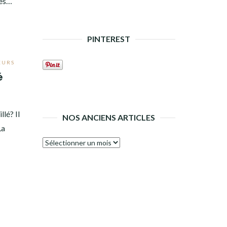
rès…
PINTEREST
EURS
é
lé? Il
NOS ANCIENS ARTICLES
La
Nos
anciens
articles