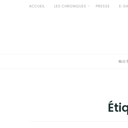
Aller
ACCUEIL
LES CHRONIQUES
PRESSE
E-S
au
輸出手続きについて
contenu
LE GOÛT DU JAPON DANS VOTRE CUISINE
AU QUOTIDIEN
輸出
Éti