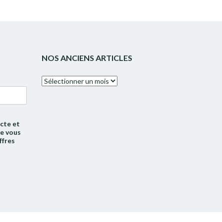
NOS ANCIENS ARTICLES
Nos
anciens
articles
cte et
de vous
ffres