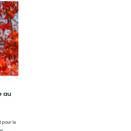
e au
 pour la
es