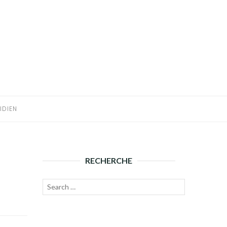
IDIEN
RECHERCHE
Recherche
Lancer
pour :
la
recherche