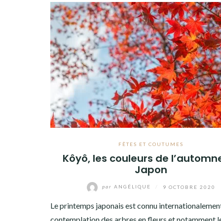
FÊTES ET COUTUMES
Kôyô, les couleurs de l’automn
Japon
par
ANGÉLIQUE
/
9 OCTOBRE 2020
Le printemps japonais est connu internationalement
contemplation des arbres en fleurs et notamment l