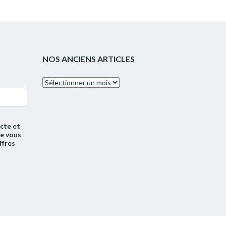
NOS ANCIENS ARTICLES
Nos
anciens
articles
cte et
de vous
ffres