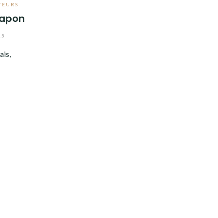
TEURS
Japon
15
ais,