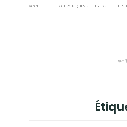
Aller
ACCUEIL
LES CHRONIQUES
PRESSE
E-S
au
輸出手続きについて
contenu
LE GOÛT DU JAPON DANS VOTRE CUISINE
AU QUOTIDIEN
輸出
Étiqu