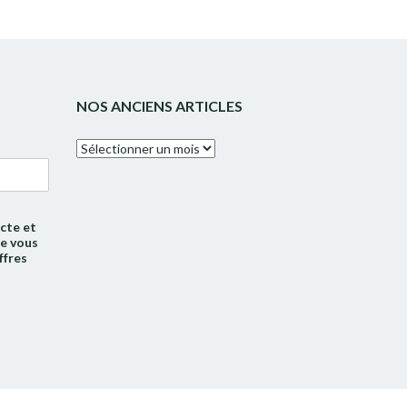
NOS ANCIENS ARTICLES
Nos
anciens
articles
cte et
de vous
ffres