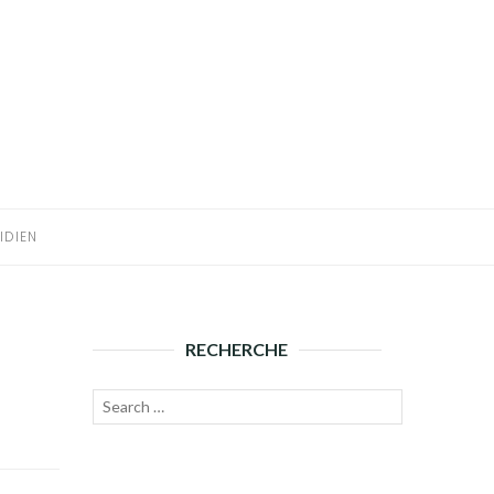
IDIEN
RECHERCHE
Recherche
Lancer
pour :
la
recherche