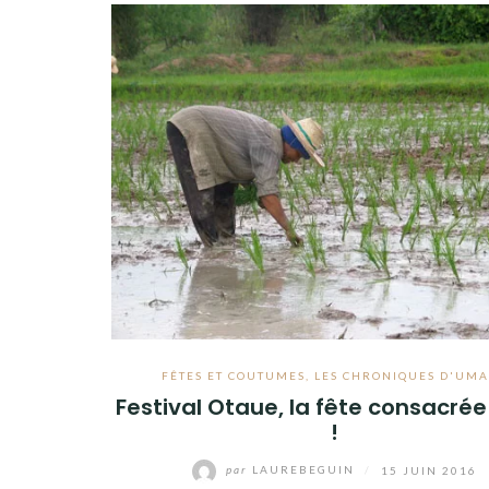
FÊTES ET COUTUMES
,
LES CHRONIQUES D'UM
Festival Otaue, la fête consacrée 
!
par
LAUREBEGUIN
/
15 JUIN 2016