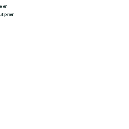
e en
ut prier