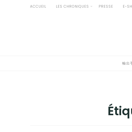
Aller
ACCUEIL
LES CHRONIQUES
PRESSE
E-S
au
輸出手続きについて
contenu
LE GOÛT DU JAPON DANS VOTRE CUISINE
AU QUOTIDIEN
輸出
Étiq