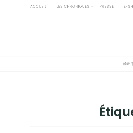
Aller
ACCUEIL
LES CHRONIQUES
PRESSE
E-S
au
輸出手続きについて
contenu
LE GOÛT DU JAPON DANS VOTRE CUISINE
AU QUOTIDIEN
輸出
Étiqu