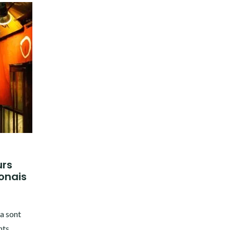
urs
onais
ya sont
nts