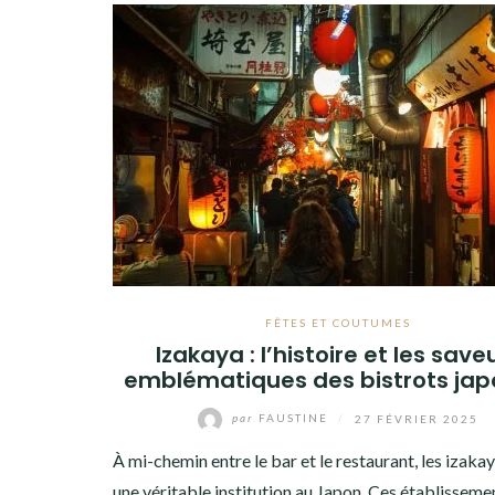
FÊTES ET COUTUMES
Izakaya : l’histoire et les save
emblématiques des bistrots jap
par
FAUSTINE
/
27 FÉVRIER 2025
À mi-chemin entre le bar et le restaurant, les izaka
une véritable institution au Japon. Ces établisseme