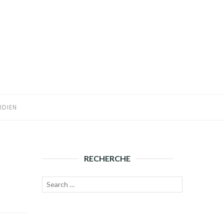
IDIEN
RECHERCHE
Recherche
Lancer
pour :
la
recherche