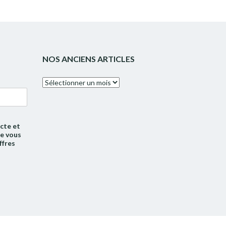
NOS ANCIENS ARTICLES
Nos
anciens
articles
cte et
de vous
ffres