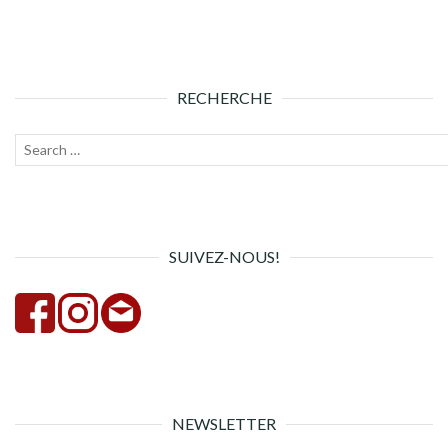
RECHERCHE
Recherche
Lanc
pour :
la
rech
SUIVEZ-NOUS!
NEWSLETTER