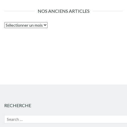
NOS ANCIENS ARTICLES
Nos
anciens
articles
RECHERCHE
Recherche
Lanc
pour :
la