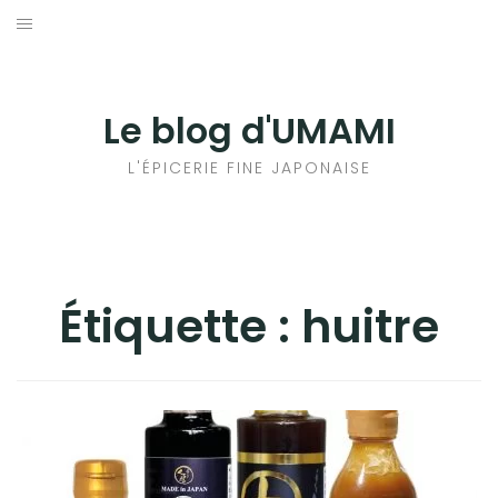
Aller
au
輸出手続きについて
contenu
LE GOÛT DU JAPON DANS VOTRE CUISINE
Le blog d'UMAMI
AU QUOTIDIEN
L'ÉPICERIE FINE JAPONAISE
Étiquette :
huitre