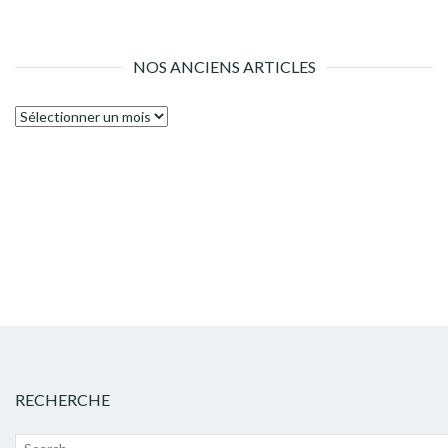
NOS ANCIENS ARTICLES
Nos
anciens
articles
RECHERCHE
Recherche
Lanc