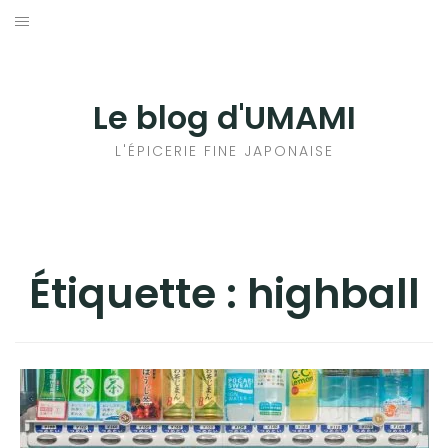
Aller
au
輸出手続きについて
contenu
LE GOÛT DU JAPON DANS VOTRE CUISINE
Le blog d'UMAMI
AU QUOTIDIEN
L'ÉPICERIE FINE JAPONAISE
Étiquette :
highball