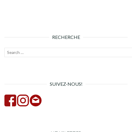
RECHERCHE
Recherche
Lanc
pour :
la
rech
SUIVEZ-NOUS!